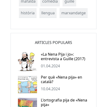
mafalda
comèdia
guille
història
llengua
marxandatge
ARTICLES POPULARS
«La Nena Pija i jo»:
entrevista a Guille (2017)
01.04.2024
Per què «Nena pija» en
català?
10.04.2024
L'ortografia pija de «Nena
pija»