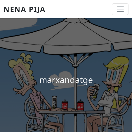
Vés al contingut
NENA PIJA
marxandatge