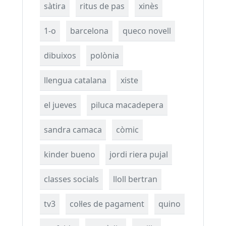
sàtira
ritus de pas
xinès
1-o
barcelona
queco novell
dibuixos
polònia
llengua catalana
xiste
el jueves
piluca macadepera
sandra camaca
còmic
kinder bueno
jordi riera pujal
classes socials
lloll bertran
tv3
col·les de pagament
quino